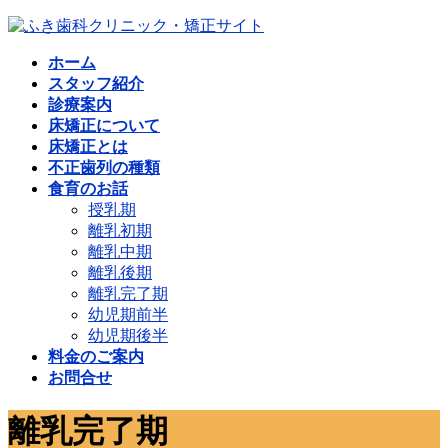
コ
ナ
ン
ビ
ホーム
テ
ゲ
スタッフ紹介
ン
ー
診療案内
ツ
シ
床矯正について
へ
ョ
床矯正とは
ス
ン
不正歯列の種類
キ
に
食育のお話
ッ
移
授乳期
プ
動
離乳初期
離乳中期
離乳後期
離乳完了期
幼児期前半
幼児期後半
料金のご案内
お問合せ
離乳完了期