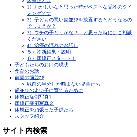
床矯正とは
1）おかしいなと思った時がベストな受診のタイ
ミングです
2）子どもの悪い歯並びを放置するとどうなるの
でしょうか？
3）ウチの子どうかな？ と思った時にはご相談
ください
4）治療の流れのお話し
５）診断結果・説明
６）床矯正スタート！
子どもたちのお口の現状
食育のお話
前歯の歯並び
戦前の半分しか噛まない児童たち
歯並びのよい子に育てるために
床矯正症例写真1
床矯正症例写真２
床矯正を頑張った子供たち
スタッフ紹介
サイト内検索